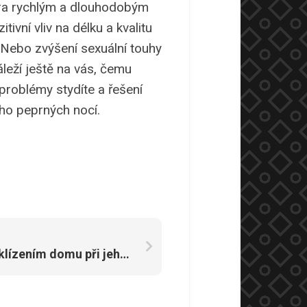
xtra rychlým a dlouhodobým
ivní vliv na délku a kvalitu
. Nebo zvýšení sexuální touhy
áleží ještě na vás, čemu
 problémy stydíte a řešení
oho peprných nocí.
Nenechte se zaskočit vyklízením domu při jeho prodeji