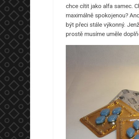
chce cítit jako alfa samec. 
maximálně spokojenou? Ano j
být přeci stále výkonný. Jen
prostě musíme uměle doplňov