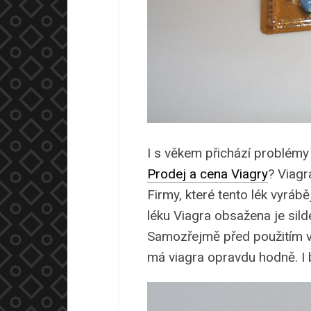
I s věkem přichází problémy 
Prodej a cena Viagry
? Viag
Firmy, které tento lék vyráběj
léku Viagra obsažena je sild
Samozřejmě před použitím vře
má viagra opravdu hodně. I 