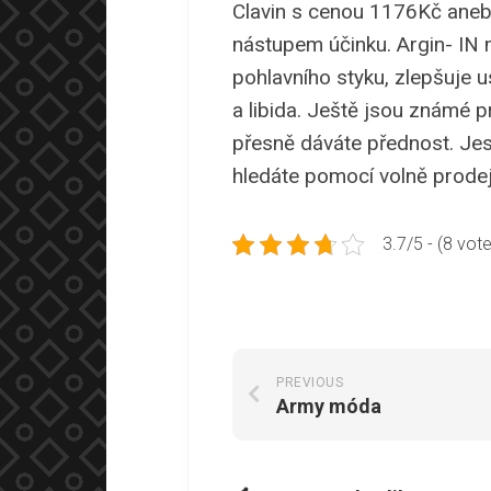
Clavin s cenou 1176Kč anebo
nástupem účinku. Argin- IN má
pohlavního styku, zlepšuje u
a libida. Ještě jsou známé p
přesně dáváte přednost. Jest
hledáte pomocí volně prodejn
3.7/5 - (8 vot
PREVIOUS
Army móda