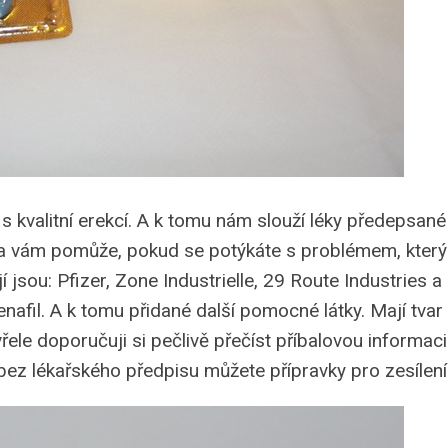
s kvalitní erekcí. A k tomu nám slouží léky předepsané 
ra vám pomůže, pokud se potýkáte s problémem, který
í jsou: Pfizer, Zone Industrielle, 29 Route Industries a d
enafil. A k tomu přidané další pomocné látky. Mají tva
le doporučuji si pečlivě přečíst příbalovou informaci
bez lékařského předpisu můžete přípravky pro zesílení