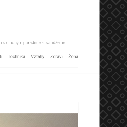
u vám s mnohým poradíme a pomůžeme.
ti
Technika
Vztahy
Zdraví
Žena