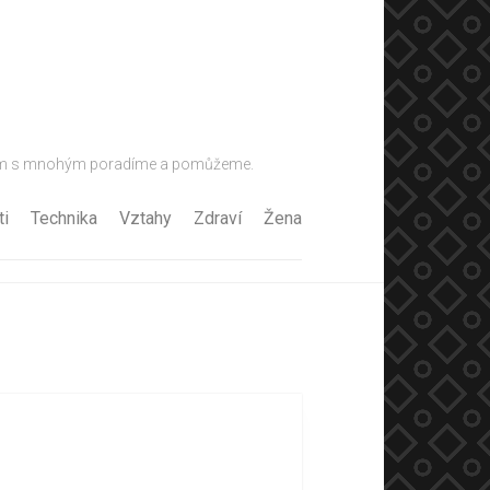
u vám s mnohým poradíme a pomůžeme.
ti
Technika
Vztahy
Zdraví
Žena