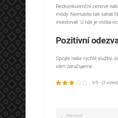
Bezkonkurenční cenové nabí
módy. Nemusíte tak sahat h
investovat. U nás je volba ví
Pozitivní odezv
Spojte naše rychlé služby, o
vám zaručujeme.
3/5 - (3 votes
PREVIOUS