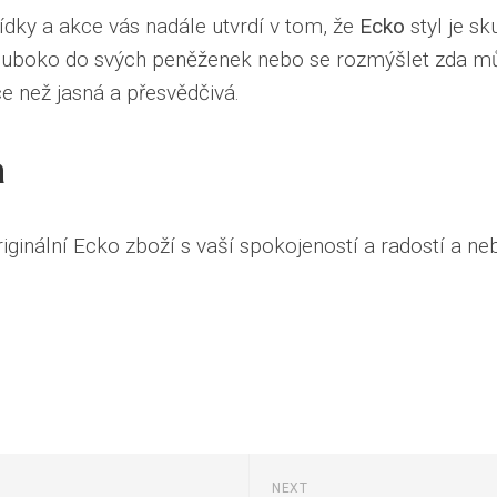
dky a akce vás nadále utvrdí v tom, že
Ecko
styl je s
luboko do svých peněženek nebo se rozmýšlet zda mů
ce než jasná a přesvědčivá.
a
riginální Ecko zboží s vaší spokojeností a radostí a ne
)
NEXT