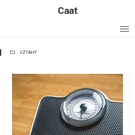
Skip
Caat
to
content
VZTAHY