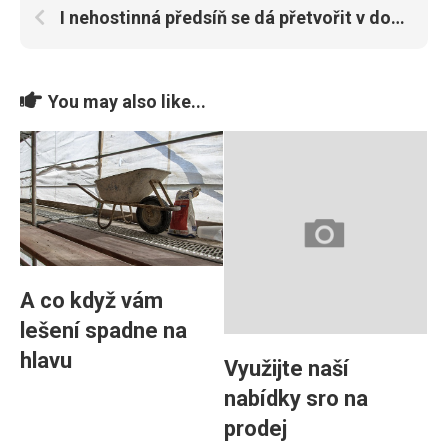
I nehostinná předsíň se dá přetvořit v dokonalý skvost
You may also like...
A co když vám
lešení spadne na
hlavu
Využijte naší
nabídky sro na
prodej