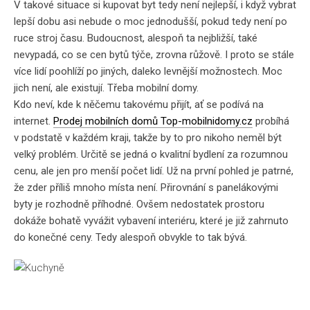
V takové situace si kupovat byt tedy není nejlepší, i když vybrat
lepší dobu asi nebude o moc jednodušší, pokud tedy není po
ruce stroj času. Budoucnost, alespoň ta nejbližší, také
nevypadá, co se cen bytů týče, zrovna růžově. I proto se stále
více lidí poohlíží po jiných, daleko levnější možnostech. Moc
jich není, ale existují. Třeba mobilní domy.
Kdo neví, kde k něčemu takovému přijít, ať se podívá na
internet.
Prodej mobilních domů Top-mobilnidomy.cz
probíhá
v podstatě v každém kraji, takže by to pro nikoho neměl být
velký problém. Určitě se jedná o kvalitní bydlení za rozumnou
cenu, ale jen pro menší počet lidí. Už na první pohled je patrné,
že zder příliš mnoho místa není. Přirovnání s panelákovými
byty je rozhodně příhodné. Ovšem nedostatek prostoru
dokáže bohatě vyvážit vybavení interiéru, které je již zahrnuto
do konečné ceny. Tedy alespoň obvykle to tak bývá.