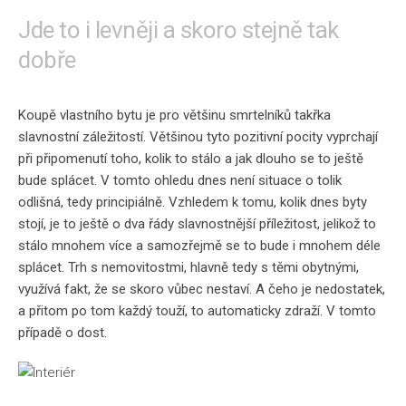
Jde to i levněji a skoro stejně tak
dobře
Koupě vlastního bytu je pro většinu smrtelníků takřka
slavnostní záležitostí. Většinou tyto pozitivní pocity vyprchají
při připomenutí toho, kolik to stálo a jak dlouho se to ještě
bude splácet. V tomto ohledu dnes není situace o tolik
odlišná, tedy principiálně. Vzhledem k tomu, kolik dnes byty
stojí, je to ještě o dva řády slavnostnější příležitost, jelikož to
stálo mnohem více a samozřejmě se to bude i mnohem déle
splácet. Trh s nemovitostmi, hlavně tedy s těmi obytnými,
využívá fakt, že se skoro vůbec nestaví. A čeho je nedostatek,
a přitom po tom každý touží, to automaticky zdraží. V tomto
případě o dost.