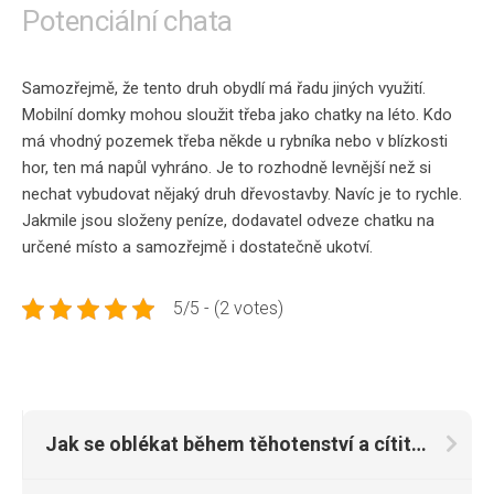
Potenciální chata
Samozřejmě, že tento druh obydlí má řadu jiných využití.
Mobilní domky mohou sloužit třeba jako chatky na léto. Kdo
má vhodný pozemek třeba někde u rybníka nebo v blízkosti
hor, ten má napůl vyhráno. Je to rozhodně levnější než si
nechat vybudovat nějaký druh dřevostavby. Navíc je to rychle.
Jakmile jsou složeny peníze, dodavatel odveze chatku na
určené místo a samozřejmě i dostatečně ukotví.
5/5 - (2 votes)
Jak se oblékat během těhotenství a cítit se tak maximálně pohodlně?