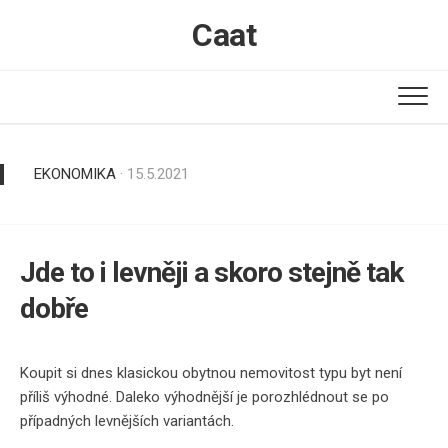
Skip
Caat
to
content
EKONOMIKA
· 15.5.2021
Jde to i levněji a skoro stejně tak
dobře
Koupit si dnes klasickou obytnou nemovitost typu byt není
příliš výhodné. Daleko výhodnější je porozhlédnout se po
případných levnějších variantách.