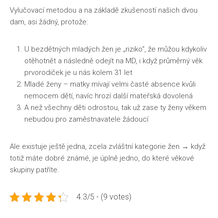
Vylučovací metodou a na základě zkušeností našich dvou
dam, asi žádný, protože:
U bezdětných mladých žen je „riziko“, že můžou kdykoliv
otěhotnět a následně odejít na MD, i když průměrný věk
prvorodiček je u nás kolem 31 let
Mladé ženy – matky mívají velmi časté absence kvůli
nemocem dětí, navíc hrozí další mateřská dovolená
A než všechny děti odrostou, tak už zase ty ženy věkem
nebudou pro zaměstnavatele žádoucí
Ale existuje ještě jedna, zcela zvláštní kategorie žen → když
totiž máte dobré známé, je úplně jedno, do které věkové
skupiny patříte.
4.3/5 - (9 votes)