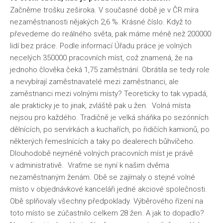
Začněme trošku zeširoka. V současné době je v ČR míra
nezaměstnanosti nějakých 2,6 %. Krásné číslo. Když to
převedeme do reálného světa, pak máme méně než 200000
lidí bez práce. Podle informací Úřadu práce je volných
necelých 350000 pracovních míst, což znamená, že na
jednoho člověka čeká 1,75 zaměstnání. Obrátila se tedy role
a nevybírají zaměstnavatelé mezi zaměstnanci, ale
zaměstnanci mezi volnými místy? Teoreticky to tak vypadá,
ale prakticky je to jinak, zvláště pak u žen. Volná místa
nejsou pro každého. Tradičně je velká sháňka po sezónních
dělnících, po servírkách a kuchařích, po řidičích kamionů, po
některých řemeslnících a taky po dealerech bůhvíčeho.
Dlouhodobě nejméně volných pracovních míst je právě
v administrativě. Vraťme se nyní k našim dvěma
nezaměstnaným ženám. Obě se zajímaly o stejné volné
místo v objednávkové kanceláři jedné akciové společnosti.
Obě splňovaly všechny předpoklady. Výběrového řízení na
toto místo se zúčastnilo celkem 28 žen. A jak to dopadlo?