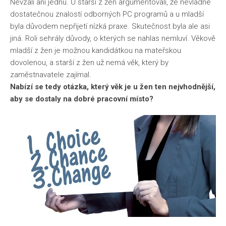
Nevzali ani jednu. U starší z žen argumentovali, že nevládne
dostatečnou znalostí odborných PC programů a u mladší
byla důvodem nepřijetí nízká praxe. Skutečnost byla ale asi
jiná. Roli sehrály důvody, o kterých se nahlas nemluví. Věkově
mladší z žen je možnou kandidátkou na mateřskou
dovolenou, a starší z žen už nemá věk, který by
zaměstnavatele zajímal.
Nabízí se tedy otázka, který věk je u žen ten nejvhodnější,
aby se dostaly na dobré pracovní místo?