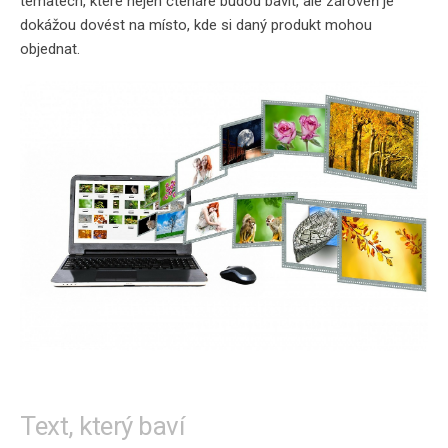
tématech, které nejen čtenáře budou bavit, ale zároveň je
dokážou dovést na místo, kde si daný produkt mohou
objednat.
Text, který baví