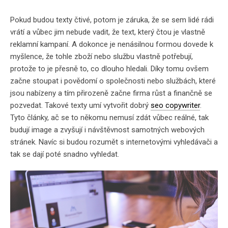
Pokud budou
texty čtivé
, potom je záruka, že se sem lidé rádi
vrátí a vůbec jim nebude vadit, že text, který čtou je vlastně
reklamní kampaní
. A dokonce je
nenásilnou formou dovede k
myšlence
, že tohle zboží nebo službu vlastně potřebují,
protože to je přesně to, co dlouho hledali. Díky tomu ovšem
začne stoupat i povědomí o společnosti nebo službách, které
jsou nabízeny a tím přirozeně začne firma růst a finančně se
pozvedat. Takové texty umí vytvořit dobrý
seo copywriter
.
Tyto články, ač se to někomu nemusí zdát vůbec reálné, tak
budují image a zvyšují i návštěvnost samotných webových
stránek
. Navíc
si budou rozumět s internetovými vyhledávači
a
tak se dají poté snadno vyhledat.