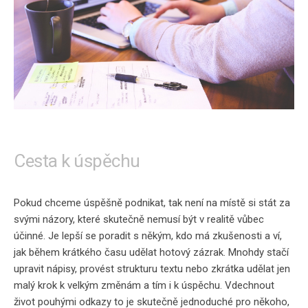
Cesta k úspěchu
Pokud chceme úspěšně podnikat, tak není na místě si stát za
svými názory, které skutečně nemusí být v realitě vůbec
účinné. Je lepší se poradit s někým,
kdo má zkušenosti
a ví,
jak během krátkého času udělat hotový zázrak.
Mnohdy stačí
upravit nápisy
, provést strukturu textu nebo zkrátka udělat jen
malý krok k velkým změnám a tím i k úspěchu.
Vdechnout
život pouhými odkazy
to je skutečně jednoduché pro někoho,