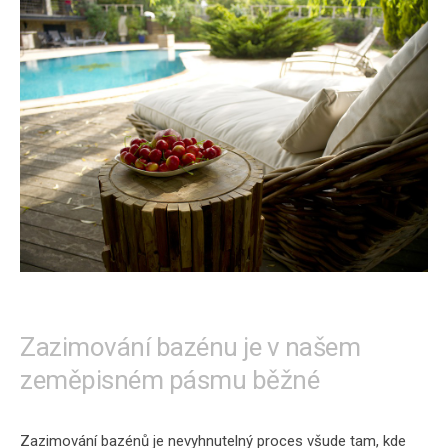
Zazimování bazénu je v našem
zeměpisném pásmu běžné
Zazimování bazénů je nevyhnutelný proces všude tam, kde