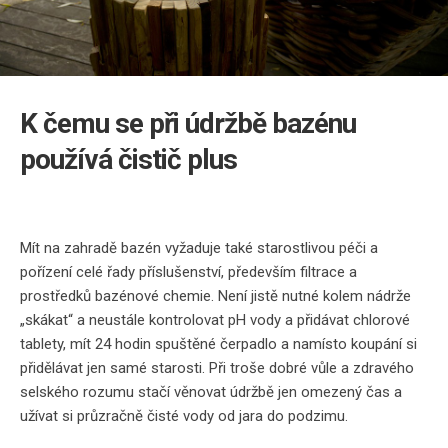
K čemu se při údržbě bazénu
používá čistič plus
Mít na zahradě bazén vyžaduje také starostlivou péči a
pořízení celé řady příslušenství, především filtrace a
prostředků bazénové chemie. Není jistě nutné kolem nádrže
„skákat“ a neustále kontrolovat pH vody a přidávat chlorové
tablety, mít 24 hodin spuštěné čerpadlo a namísto koupání si
přidělávat jen samé starosti. Při troše dobré vůle a zdravého
selského rozumu stačí věnovat údržbě jen omezený čas a
užívat si průzračně čisté vody od jara do podzimu.