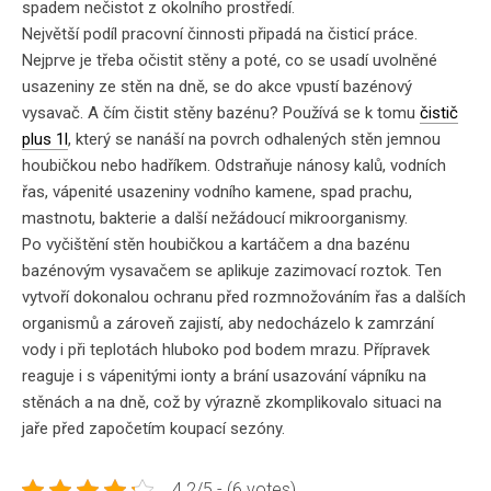
spadem nečistot z okolního prostředí.
Největší podíl pracovní činnosti připadá na čisticí práce.
Nejprve je třeba očistit stěny a poté, co se usadí uvolněné
usazeniny ze stěn na dně, se do akce vpustí bazénový
vysavač. A čím čistit stěny bazénu? Používá se k tomu
čistič
plus 1l
, který se nanáší na povrch odhalených stěn jemnou
houbičkou nebo hadříkem. Odstraňuje nánosy kalů, vodních
řas, vápenité usazeniny vodního kamene, spad prachu,
mastnotu, bakterie a další nežádoucí mikroorganismy.
Po vyčištění stěn houbičkou a kartáčem a dna bazénu
bazénovým vysavačem se aplikuje zazimovací roztok. Ten
vytvoří dokonalou ochranu před rozmnožováním řas a dalších
organismů a zároveň zajistí, aby nedocházelo k zamrzání
vody i při teplotách hluboko pod bodem mrazu. Přípravek
reaguje i s vápenitými ionty a brání usazování vápníku na
stěnách a na dně, což by výrazně zkomplikovalo situaci na
jaře před započetím koupací sezóny.
4.2/5 - (6 votes)