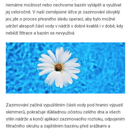
nemáme možnost nebo nechceme bazén vytápět a využívat
jej celoročně. V naší zeměpisné šířce je zazimování obvyklý
jev, jde o proces přesného sledu operací, aby bylo možné
udržet alespoň část vody v nádrži v dobré kvalitě i v době, kdy
neběží filtrace a bazén se nevyužívá.
Zazimování začíná vypuštěním části vody pod hranici výpustí
skimmerů, pokračuje důkladnou očistou celého dna a všech
stěn nádrže a končí aplikací zazimovacího roztoku, odpojením
filtračního okruhu a zajištěním bazénu před srážkami a