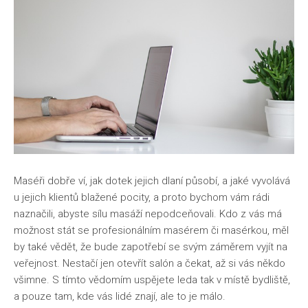
Maséři dobře ví, jak dotek jejich dlaní působí, a jaké vyvolává
u jejich klientů blažené pocity, a proto bychom vám rádi
naznačili, abyste sílu masáží nepodceňovali. Kdo z vás má
možnost stát se profesionálním masérem či masérkou, měl
by také vědět, že bude zapotřebí se svým záměrem vyjít na
veřejnost. Nestačí jen otevřít salón a čekat, až si vás někdo
všimne. S tímto vědomím uspějete leda tak v místě bydliště,
a pouze tam, kde vás lidé znají, ale to je málo.