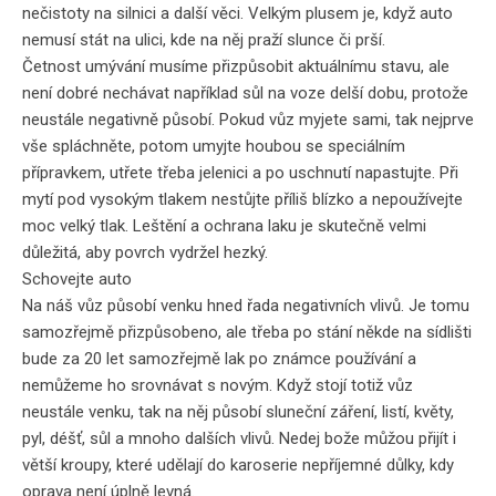
nečistoty na silnici a další věci. Velkým plusem je, když auto
nemusí stát na ulici, kde
na něj praží slunce či prší
.
Četnost umývání musíme přizpůsobit aktuálnímu stavu, ale
není dobré nechávat například sůl na voze delší dobu, protože
neustále negativně působí. Pokud vůz myjete sami, tak
nejprve
vše spláchněte
, potom umyjte houbou se speciálním
přípravkem, utřete třeba jelenici a po uschnutí napastujte. Při
mytí pod vysokým tlakem nestůjte příliš blízko a nepoužívejte
moc velký tlak. Leštění a ochrana laku je skutečně velmi
důležitá, aby
povrch vydržel hezký
.
Schovejte auto
Na náš vůz působí venku hned řada negativních vlivů. Je tomu
samozřejmě přizpůsobeno, ale třeba po stání někde na sídlišti
bude za 20 let samozřejmě lak po známce používání a
nemůžeme ho srovnávat s novým. Když stojí totiž vůz
neustále venku, tak na něj působí sluneční záření, listí, květy,
pyl, déšť, sůl a mnoho dalších vlivů. Nedej bože můžou přijít i
větší kroupy, které udělají do karoserie nepříjemné důlky, kdy
oprava není úplně levná.