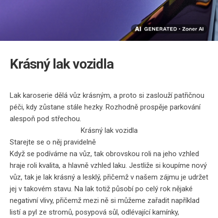
Krásný lak vozidla
Lak karoserie dělá vůz krásným, a proto si zaslouží patřičnou
péči, kdy zůstane stále hezky. Rozhodně prospěje parkování
alespoň pod střechou.
Krásný lak vozidla
Starejte se o něj pravidelně
Když se podíváme na vůz, tak obrovskou roli na jeho vzhled
hraje roli kvalita, a hlavně vzhled laku. Jestliže si koupíme nový
vůz, tak je lak krásný a lesklý, přičemž v našem zájmu je udržet
jej v takovém stavu. Na lak totiž působí po celý rok nějaké
negativní vlivy, přičemž mezi ně si můžeme zařadit například
listí a pyl ze stromů, posypová sůl, odlévající kamínky,