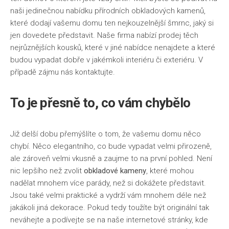
naši jedinečnou nabídku přírodních obkladových kamenů,
které dodají vašemu domu ten nejkouzelnější šmrnc, jaký si
jen dovedete představit. Naše firma nabízí prodej těch
nejrůznějších kousků, které v jiné nabídce nenajdete a které
budou vypadat dobře v jakémkoli interiéru či exteriéru. V
případě zájmu nás kontaktujte.
To je přesně to, co vám chybělo
Již delší dobu přemýšlíte o tom, že vašemu domu něco
chybí. Něco elegantního, co bude vypadat velmi přirozeně,
ale zároveň velmi vkusně a zaujme to na první pohled. Není
nic lepšího než zvolit
obkladové kameny
, které mohou
nadělat mnohem více parády, než si dokážete představit.
Jsou také velmi praktické a vydrží vám mnohem déle než
jakákoli jiná dekorace. Pokud tedy toužíte být originální tak
neváhejte a podívejte se na naše internetové stránky, kde