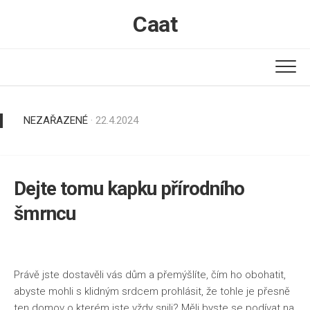
Skip
Caat
to
content
NEZAŘAZENÉ
· 22.4.2024
Dejte tomu kapku přírodního
šmrncu
Právě jste dostavěli vás dům a přemýšlíte, čím ho obohatit,
abyste mohli s klidným srdcem prohlásit, že tohle je přesně
ten domov o kterém jste vždy snili? Měli byste se podívat na