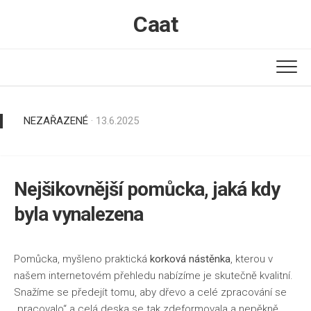
Skip
Caat
to
content
NEZAŘAZENÉ
· 13.6.2025
Nejšikovnější pomůcka, jaká kdy
byla vynalezena
Pomůcka, myšleno praktická
korková nástěnka
, kterou v
našem internetovém přehledu nabízíme je skutečně kvalitní.
Snažíme se předejít tomu, aby dřevo a celé zpracování se
„pracovalo“ a celá deska se tak zdeformovala a nepěkně