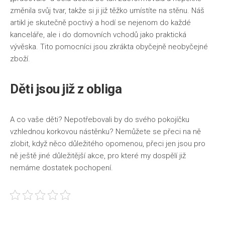
změnila svůj tvar, takže si ji již těžko umístíte na stěnu. Náš
artikl je skutečně poctivý a hodí se nejenom do každé
kanceláře, ale i do domovních vchodů jako praktická
vývěska. Tito pomocníci jsou zkrákta obyčejně neobyčejné
zboží.
Děti jsou již z obliga
A co vaše děti? Nepotřebovali by do svého pokojíčku
vzhlednou korkovou nástěnku? Nemůžete se přeci na ně
zlobit, když něco důležitého opomenou, přeci jen jsou pro
ně ještě jiné důležitější akce, pro které my dospělí již
nemáme dostatek pochopení.